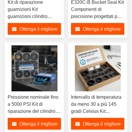
Kit di riparazione
E320C-B Bucket Seal Kit
guarnizioni Kit
Componenti di
guarnizioni cilindro
precisione progettati per
idraulico Kit guarnizioni
prevenire perdite e
Ottenga il migliore
Ottenga il migliore
benna Set completo
migliorare la stabilità del
Progettato per garantire
sistema idraulico
prezzo
prezzo
prestazioni e
funzionamento di lunga
durata
Pressione nominale fino
Intervallo di temperatura
a 5000 PSI Kit di
da meno 30 a più 145
riparazione del cilindro
gradi Celsius Kit
con E320C-B Kit di
guarnizioni Kit paraolio
Ottenga il migliore
Ottenga il migliore
sigillo del secchio adatto
Progettato per una facile