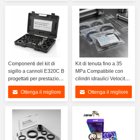
alle macchine da
installazione e una lunga
prezzo
prezzo
costruzione
durata
Componenti del kit di
Kit di tenuta fino a 35
sigillo a cannoli E320C B
MPa Compatibile con
progettati per prestazioni
cilindri idraulici Velocità
ottimali nei sistemi
di funzionamento
Ottenga il migliore
Ottenga il migliore
idraulici
massima 0,5 M al
secondo Garantendo una
prezzo
prezzo
lunga durata