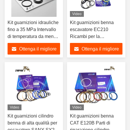
Video
Kit guarnizioni idrauliche
Kit guarnizioni benna
fino a 35 MPa Intervallo
escavatore EC210
di temperatura da meno
Ricambi per la
30 Celsius a 120 Celsius
riparazione di cilindri
Ottenga il migliore
Ottenga il migliore
Assicurazione della
idraulici per impieghi
tenuta per sistemi
gravosi
prezzo
prezzo
idraulici
Video
Video
Kit guarnizioni cilindro
Kit guarnizioni benna
benna di alta qualità per
CAT E120B Parti di
escavatore SANY SY210
riparazione cilindro