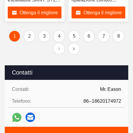
- Ricambi per riparazioni
idraulico per escavatore,
Ottenga il migliore
Ottenga il migliore
idrauliche
guarnizioni stelo pistone
e parapolvere
prezzo
prezzo
1
2
3
4
5
6
7
8
Contatti
Contatti:
Mr. Eason
Telefono:
86--18620174972