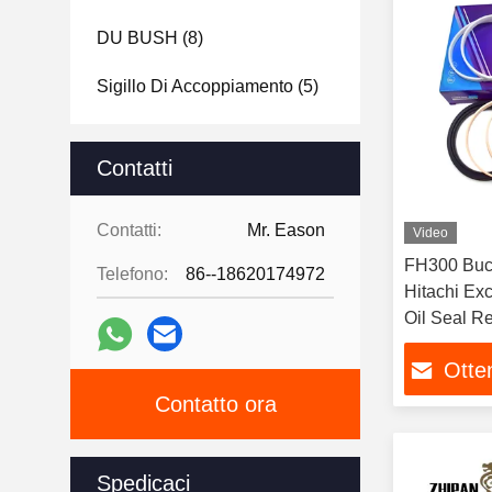
DU BUSH
(8)
Sigillo Di Accoppiamento
(5)
Spingitore Di Proiettili
(6)
Contatti
Sigillatura Dell'articolazione
Centrale
(13)
Contatti:
Mr. Eason
Video
Kit Di Sigillo Del Braccio
(10)
FH300 Buck
Telefono:
86--18620174972
Hitachi Exc
Kit Di Sigillo
(24)
Oil Seal Re
Kit Di Sigilli A Secchio
(15)
Otten
Contatto ora
Spedicaci