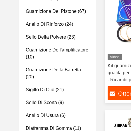
Guarnizione Del Pistone
(67)
Anello Di Rinforzo
(24)
Sello Della Polvere
(23)
Guarnizione Dell'amplificatore
(10)
Video
Kit guarniz
Guarnizione Della Barretta
qualità pe
(20)
- Ricambi p
Sigillo Di Olio
(21)
Otten
Sello Di Scorta
(9)
Anello Di Usura
(6)
Diaframma Di Gomma
(11)