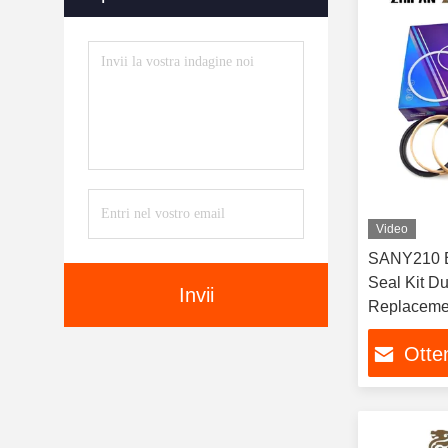
Video
SANY210 Bu
Seal Kit Durable Excavator Repair
Invii
Replacemen
Otten