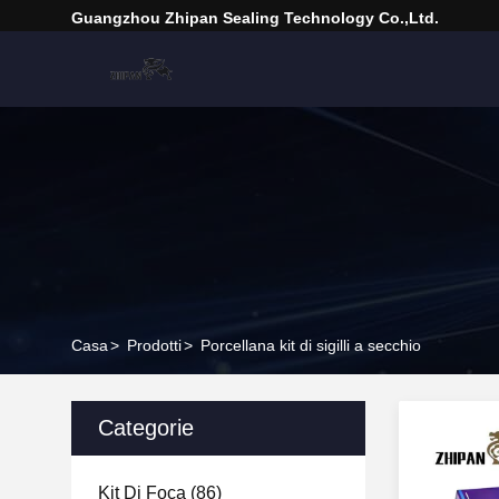
Guangzhou Zhipan Sealing Technology Co.,Ltd.
Casa
>
Prodotti
>
Porcellana kit di sigilli a secchio
Categorie
Kit Di Foca
(86)