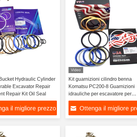
Video
cket Hydraulic Cylinder
Kit guarnizioni cilindro benna
Komatsu PC200-8 Guarnizioni
t Repair Kit Oil Seal
idrauliche per escavatore per
riparazione e manutenzione
ga il migliore prezzo
Ottenga il migliore p