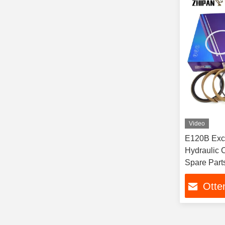
Video
E120B Exca
Hydraulic 
Spare Part
Otten