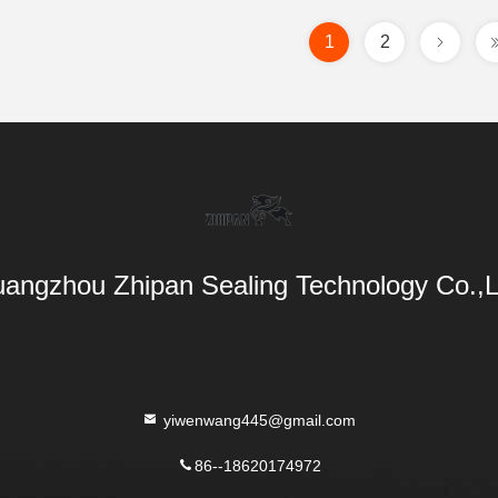
1
2
angzhou Zhipan Sealing Technology Co.,L
yiwenwang445@gmail.com
86--18620174972