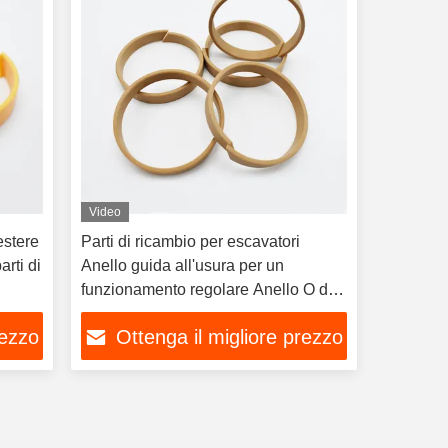
Video
estere
Parti di ricambio per escavatori
rti di
Anello guida all'usura per un
funzionamento regolare Anello O del
cilindro idraulico
rezzo
Ottenga il migliore prezzo