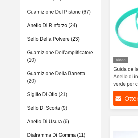
Guarnizione Del Pistone
(67)
Anello Di Rinforzo
(24)
Sello Della Polvere
(23)
Guarnizione Dell'amplificatore
(10)
Video
Guida della
Guarnizione Della Barretta
Anello di i
(20)
verde per c
Sigillo Di Olio
(21)
Otten
Sello Di Scorta
(9)
Anello Di Usura
(6)
Diaframma Di Gomma
(11)