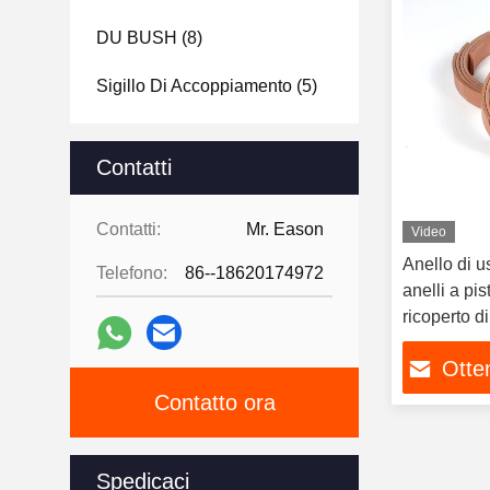
DU BUSH
(8)
Sigillo Di Accoppiamento
(5)
Spingitore Di Proiettili
(6)
Contatti
Sigillatura Dell'articolazione
Centrale
(13)
Contatti:
Mr. Eason
Video
Kit Di Sigillo Del Braccio
(10)
Anello di u
Telefono:
86--18620174972
anelli a pi
Kit Di Sigillo
(24)
ricoperto d
di macchin
Kit Di Sigilli A Secchio
(15)
Otten
Contatto ora
Spedicaci