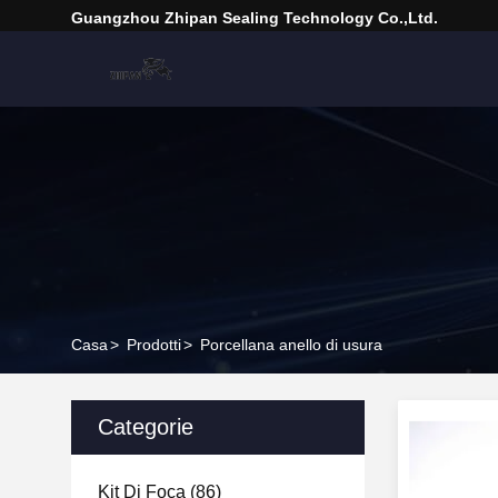
Guangzhou Zhipan Sealing Technology Co.,Ltd.
Casa
>
Prodotti
>
Porcellana anello di usura
Categorie
Kit Di Foca
(86)