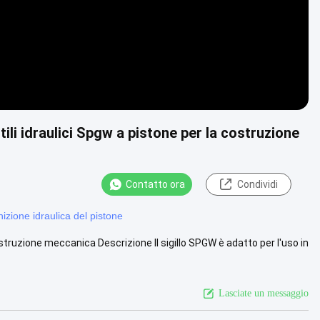
i idraulici Spgw a pistone per la costruzione
Contatto ora
Condividi
izione idraulica del pistone
 costruzione meccanica Descrizione Il sigillo SPGW è adatto per l'uso in
Lasciate un messaggio