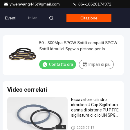
yiwenwang445@gmail.com
86--18620174972
Eventi
Citazione
Italian
50 - 300Mpa SPGW Sottili compatti SPGW
Sottili idraulici Spgw a pistone per la
costruzione meccanica
Contatto ora
Impari di più
Video correlati
Escavatore cilindro
idraulico U Cup Sigillatura
canna di pistone PU PTFE
sigillatura di olio UN SPGO
85*8
Guarnizione del pistone
00:40
2025-07-17