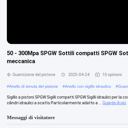
50 - 300Mpa SPGW Sottili compatti SPGW Sottil
meccanica
Guarnizione del pistone
2025-04-24
10 opinioni
#
Anello di tenuta del pistone
#
Anello con sigillo idraulico
#
Guarn
Sigillo a pistoni SPGW Sigilli compatti SPGW Sigilli idraulici per la
cilindri idraulici a scatto.Particolarmente adatto a ...
Guarda di più
Messaggi di visitatore