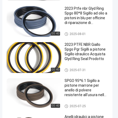
2023 Ptfe nbr Glyd Ring
Spgo 80*8 Sigillo ad olio a
pistoni in blu per officine
di riparazione di
macchine
Guarnizione del pistone
00:40
2025-08-01
2023 PTFE NBR Giallo
Spgo Pgr Sigilli a pistone
Sigillo idraulico Acquista
Glyd Ring Seal Prodotto
Guarnizione del pistone
00:40
2025-07-31
SPGO 95*6.1 Sigillo a
pistone marrone per
anello di polvere
resistente all'usura nelle
bombole idrauliche
Guarnizione del pistone
00:40
2025-07-25
Anelli idraulici a pistone