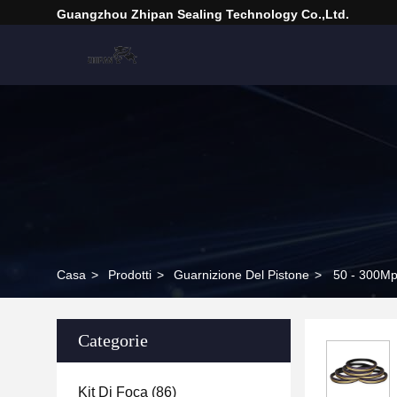
Guangzhou Zhipan Sealing Technology Co.,Ltd.
Casa
>
Prodotti
>
Guarnizione Del Pistone
>
50 - 300Mpa
Categorie
Kit Di Foca
(86)