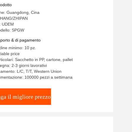
a
rodotto
ine: Guangdong, Cina
CHANG/ZHIPAN
e: UDEM
odello: SPGW
asporto & di pagamento
rdine minimo: 10 pz.
iable price
ticolari: Sacchetto in PP, cartone, pallet
gna: 2-3 giorni lavorativi
gamento: L/C, T/T, Western Union
limentazione: 100000 pezzi a settimana
ga il migliore prezzo