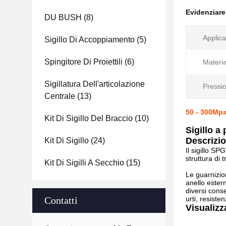
Evidenziar
DU BUSH
(8)
Applica
Sigillo Di Accoppiamento
(5)
Spingitore Di Proiettili
(6)
Materia
Sigillatura Dell'articolazione
Pressi
Centrale
(13)
50 - 300Mpa
Kit Di Sigillo Del Braccio
(10)
Sigillo a
Descrizi
Kit Di Sigillo
(24)
Il sigillo SP
struttura di t
Kit Di Sigilli A Secchio
(15)
Le guarnizion
anello estern
diversi cons
Contatti
urti, resiste
Visualizz