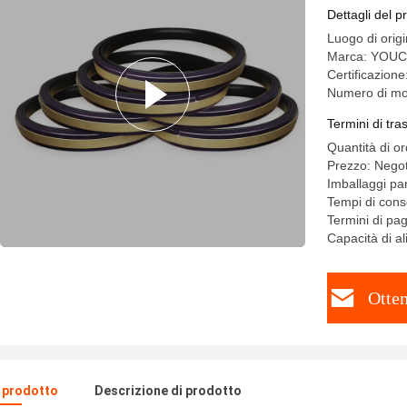
meccanic
Dettagli del p
Luogo di orig
Marca: YOU
Certificazion
Numero di m
Termini di tr
Quantità di o
Prezzo: Negot
Imballaggi par
Tempi di conse
Termini di pa
Capacità di a
Otten
l prodotto
Descrizione di prodotto