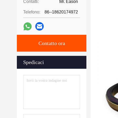
Contatti:
Mr. Eason
Telefono:
86--18620174972
Contatto ora
Spedicaci