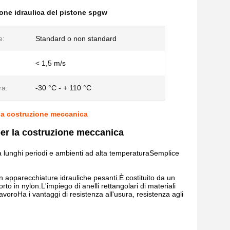
ione idraulica del pistone spgw
e:
Standard o non standard
< 1,5 m/s
ra:
-30 °C - + 110 °C
 la costruzione meccanica
 per la costruzione meccanica
to a lunghi periodi e ambienti ad alta temperaturaSemplice
in apparecchiature idrauliche pesanti.È costituito da un
o in nylon.L'impiego di anelli rettangolari di materiali
oroHa i vantaggi di resistenza all'usura, resistenza agli