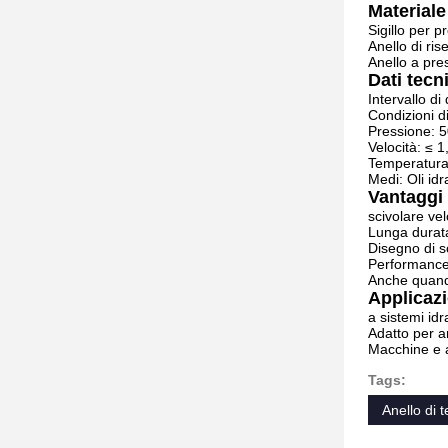
Materiale
Sigillo per 
Anello di ri
Anello a pre
Dati tecni
Intervallo d
Condizioni d
Pressione: 
Velocità: ≤ 1
Temperatura
Medi: Oli idr
Vantaggi
scivolare v
Lunga durata
Disegno di s
Performance 
Anche quando
Applicazi
a sistemi idr
Adatto per a
Macchine e a
Tags:
Anello di 