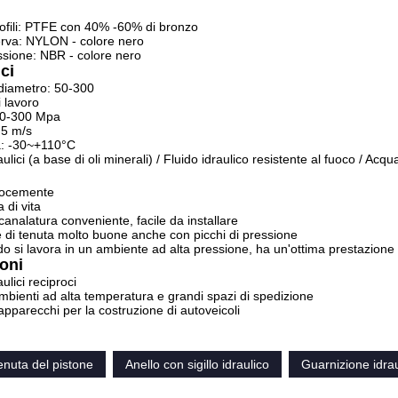
profili: PTFE con 40% -60% di bronzo
serva: NYLON - colore nero
ssione: NBR - colore nero
ci
i diametro: 50-300
i lavoro
50-300 Mpa
,5 m/s
: -30~+110°C
aulici (a base di oli minerali) / Fluido idraulico resistente al fuoco / Acqu
elocemente
 di vita
canalatura conveniente, facile da installare
di tenuta molto buone anche con picchi di pressione
 si lavora in un ambiente ad alta pressione, ha un'ottima prestazione 
oni
aulici reciproci
mbienti ad alta temperatura e grandi spazi di spedizione
pparecchi per la costruzione di autoveicoli
tenuta del pistone
Anello con sigillo idraulico
Guarnizione idrau