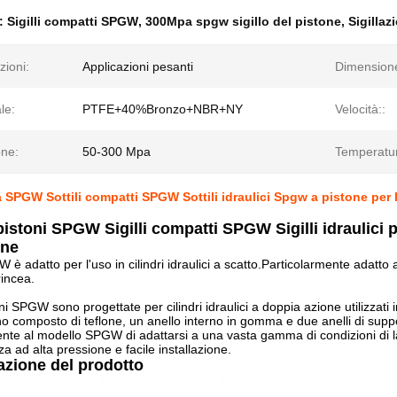
e:
Sigilli compatti SPGW
,
300Mpa spgw sigillo del pistone
,
Sigillaz
zioni:
Applicazioni pesanti
Dimension
le:
PTFE+40%Bronzo+NBR+NY
Velocità::
one:
50-300 Mpa
Temperatu
 SPGW Sottili compatti SPGW Sottili idraulici Spgw a pistone per
 pistoni SPGW Sigilli compatti SPGW Sigilli idraulici
one
GW è adatto per l'uso in cilindri idraulici a scatto.Particolarmente adat
rincea.
i SPGW sono progettate per cilindri idraulici a doppia azione utilizzati 
o composto di teflone, un anello interno in gomma e due anelli di support
ente al modello SPGW di adattarsi a una vasta gamma di condizioni di lav
nza ad alta pressione e facile installazione.
azione del prodotto