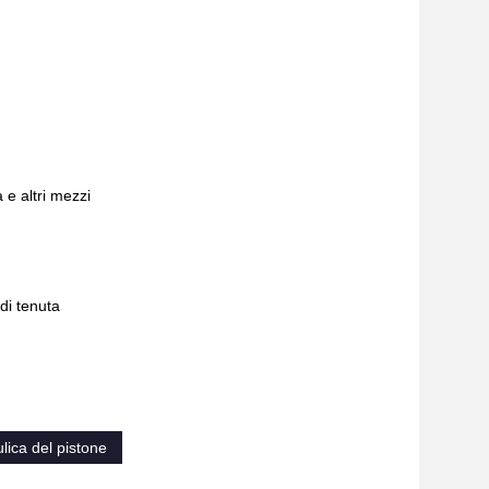
a e altri mezzi
di tenuta
lica del pistone