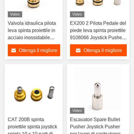
Video
Video
Valvola idraulica pilota
EX200 2 Pilota Pedale del
leva spinta proiettile in
piede leva spinta proiettile
acciaio inossidabile
9108066 Joystick Pusher
CAT200B spinta bruco
9107447
Ottenga il migliore
Ottenga il migliore
prezzo
prezzo
Video
CAT 200B spinta
Escavatori Spare Bullet
proiettile spinta joystick
Pusher Joystick Pusher
spinta 10 x 10 parti di
per lavori di costruzione