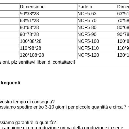
Dimensione
Parte n.
Dime
50*38*28
NCF5-63
63*5
63*51*28
NCF5-70
70*5
80*68*28
NCF5-80
80*6
90*78*28
NCF5-90
90*7
100*88*28
NCF5-100
100*
110*98*28
NCF5-110
110*
120*108*28
NCF5-120
120*
oni, plz sentitevi liberi di contattarci!
frequenti
l vostro tempo di consegna?
ossiamo spedire entro 3-10 giorni per piccole quantità e circa 7 
iamo garantire la qualità?
campione di pre-produzione prima della produzione in serie;