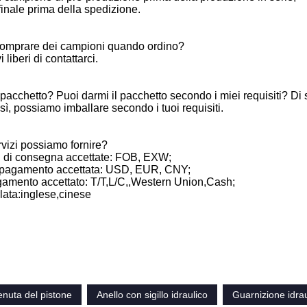
finale prima della spedizione.
comprare dei campioni quando ordino?
i liberi di contattarci.
 pacchetto? Puoi darmi il pacchetto secondo i miei requisiti? Di 
sì, possiamo imballare secondo i tuoi requisiti.
rvizi possiamo fornire?
 di consegna accettate: FOB, EXW;
 pagamento accettata: USD, EUR, CNY;
gamento accettato: T/T,L/C,,Western Union,Cash;
lata:inglese,cinese
tenuta del pistone
Anello con sigillo idraulico
Guarnizione idrau