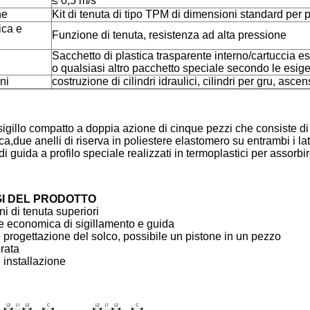
≤ 0,5 m/s
ne
Kit di tenuta di tipo TPM di dimensioni standard per p
ica e 
Funzione di tenuta, resistenza ad alta pressione
Sacchetto di plastica trasparente interno/cartuccia est
o qualsiasi altro pacchetto speciale secondo le esige
ni
costruzione di cilindri idraulici, cilindri per gru, ascens
igillo compatto a doppia azione di cinque pezzi che consiste di 
a,due anelli di riserva in poliestere elastomero su entrambi i lati 
di guida a profilo speciale realizzati in termoplastici per assorbir
I DEL PRODOTTO
ni di tenuta superiori
e economica di sigillamento e guida
 progettazione del solco, possibile un pistone in un pezzo
rata
 installazione