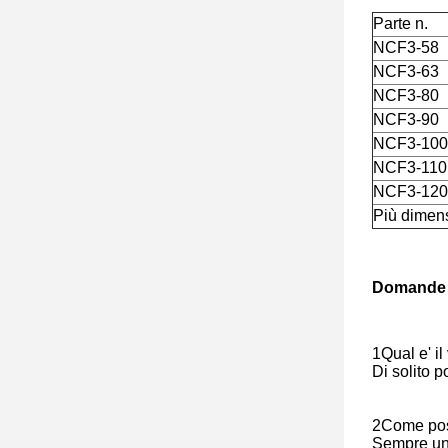
Parte n.
NCF3-58
NCF3-63
NCF3-80
NCF3-90
NCF3-100
NCF3-110
NCF3-120
Più dimensi
Domande 
1Qual e' i
Di solito p
2Come poss
Sempre un 