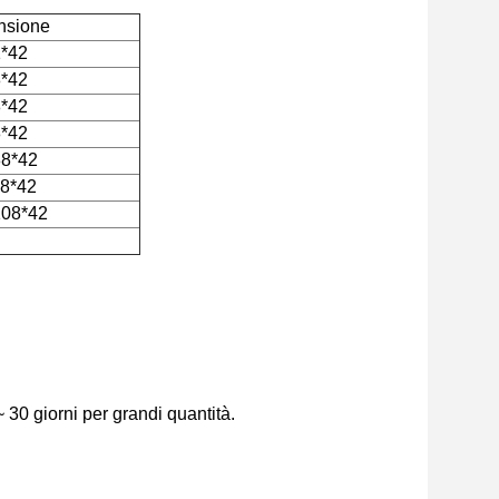
nsione
1*42
8*42
8*42
8*42
88*42
98*42
108*42
~ 30 giorni per grandi quantità.