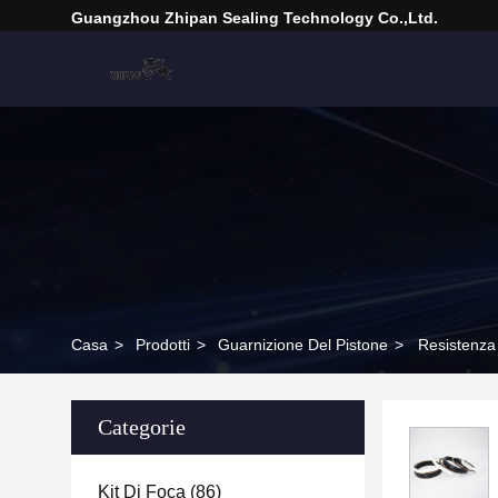
Guangzhou Zhipan Sealing Technology Co.,Ltd.
Casa
>
Prodotti
>
Guarnizione Del Pistone
>
Resistenza 
Categorie
Kit Di Foca
(86)