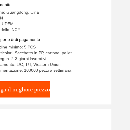
rodotto
ine: Guangdong, Cina
AN
e: UDEM
dello: NCF
asporto & di pagamento
rdine minimo: 5 PCS
ticolari: Sacchetto in PP, cartone, pallet
gna: 2-3 giorni lavorativi
gamento: L/C, T/T, Western Union
limentazione: 100000 pezzi a settimana
ga il migliore prezzo