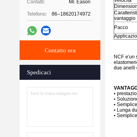
Velocità
Contatti:
Mr. Eason
Dimensio
Caratterist
Telefono:
86--18620174972
vantaggio
Pacco
Applicazio
Contatto ora
NCF e'un s
elastomeric
due anelli 
Spedicaci
VANTAGG
• prestazio
• Soluzion
• Semplice
• Lunga du
• Semplice