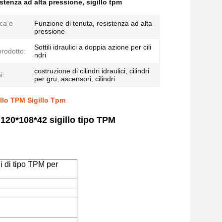
istenza ad alta pressione
,
sigillo tpm
ica e
Funzione di tenuta, resistenza ad alta
pressione
Sottili idraulici a doppia azione per cili
rodotto:
ndri
costruzione di cilindri idraulici, cilindri
i:
per gru, ascensori, cilindri
illo TPM Sigillo Tpm
i 120*108*42 sigillo tipo TPM
li di tipo TPM per 