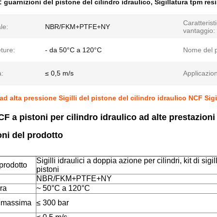
e:
guarnizioni del pistone del cilindro idraulico
,
Sigillatura tpm res
Caratterist
le:
NBR/FKM+PTFE+NY
vantaggio:
ture:
- da 50°C a 120°C
Nome del p
à:
≤ 0,5 m/s
Applicazion
d alta pressione Sigilli del pistone del cilindro idraulico NCF Sig
CF a pistoni per cilindro idraulico ad alte prestazion
oni del prodotto
Sigilli idraulici a doppia azione per cilindri, kit di sigil
prodotto
pistoni
NBR/FKM+PTFE+NY
ra
~ 50°C a 120°C
 massima
≤ 300 bar