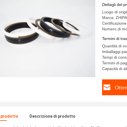
Dettagli del p
Luogo di orig
Marca: ZHIP
Certificazion
Numero di mo
Termini di tr
Quantità di o
Imballaggi par
Tempi di conse
Termini di pa
Capacità di a
Otten
l prodotto
Descrizione di prodotto