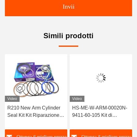
Invii
Simili prodotti
Video
Video
R210 New Arm Cylinder
HS-ME-W-ARM-00020N-
Seal Kit Kit Riparazione
9411-60-105 Kit di
idraulica Kit per Hyundai
riparazione di escavatori
R210-7 Sottili di olio per
Sigilli idraulici per olio
o
Ottenga il migliore prezzo
Ottenga il migliore prezzo