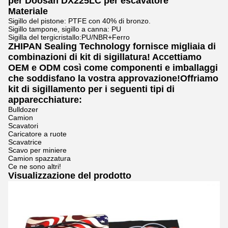
per Doosan DX225LC per escavatore
Materiale
Sigillo del pistone: PTFE con 40% di bronzo.
Sigillo tampone, sigillo a canna: PU
Sigilla del tergicristallo:PU/NBR+Ferro
ZHIPAN Sealing Technology fornisce migliaia di
combinazioni di kit di sigillatura! Accettiamo
OEM e ODM così come componenti e imballaggi
che soddisfano la vostra approvazione!Offriamo
kit di sigillamento per i seguenti tipi di
apparecchiature:
Bulldozer
Camion
Scavatori
Caricatore a ruote
Scavatrice
Scavo per miniere
Camion spazzatura
Ce ne sono altri!
Visualizzazione del prodotto