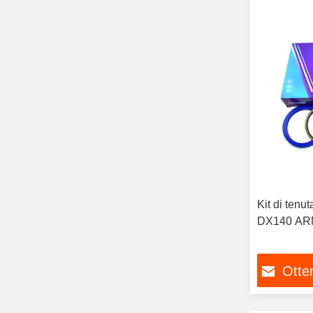
Kit di tenut
DX140 AR
Otten