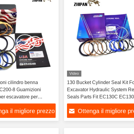
Video
ioni cilindro benna
130 Bucket Cylinder Seal Kit F
Guarnizioni
Excavator Hydraulic System Re
per escavatore per
Seals Parts Fit EC130C EC13
e e manutenzione
EC130D
ga il migliore prezzo
Ottenga il migliore p