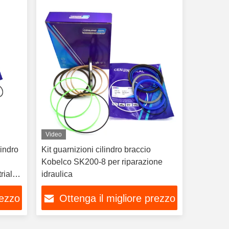
Video
lindro
Kit guarnizioni cilindro braccio
Kobelco SK200-8 per riparazione
riale
idraulica
rezzo
Ottenga il migliore prezzo