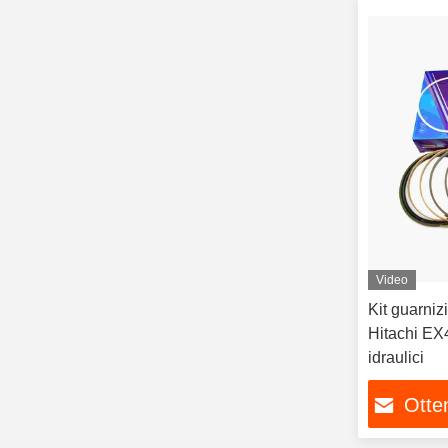
Video
Kit guarniz
Hitachi EX
idraulici
Otten