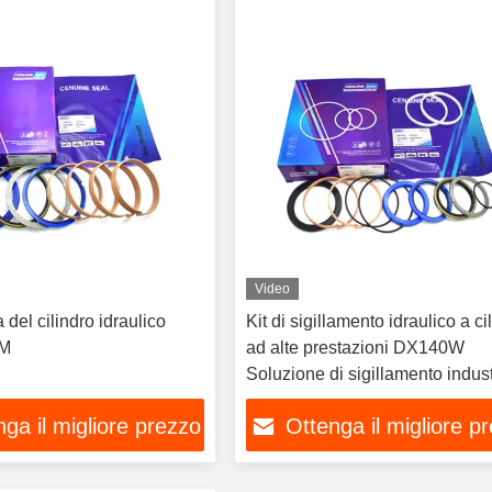
Video
a del cilindro idraulico
Kit di sigillamento idraulico a ci
M
ad alte prestazioni DX140W
Soluzione di sigillamento indust
a prova di perdite del secchio
ga il migliore prezzo
Ottenga il migliore p