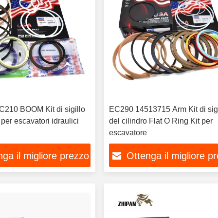
210 BOOM Kit di sigillo
EC290 14513715 Arm Kit di sigi
 per escavatori idraulici
del cilindro Flat O Ring Kit per
escavatore
ga il migliore prezzo
Ottenga il migliore p