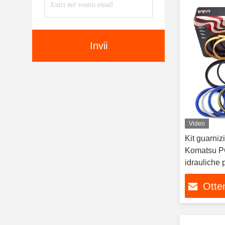
Invii
Video
Kit guarniz
Komatsu PC200-8 
idrauliche 
riparazion
Otten