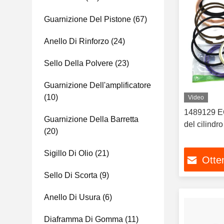
Guarnizione Del Pistone
(67)
Anello Di Rinforzo
(24)
Sello Della Polvere
(23)
Guarnizione Dell'amplificatore
(10)
Video
1489129 EC
Guarnizione Della Barretta
del cilindro
(20)
Sigillo Di Olio
(21)
Otten
Sello Di Scorta
(9)
Anello Di Usura
(6)
Diaframma Di Gomma
(11)