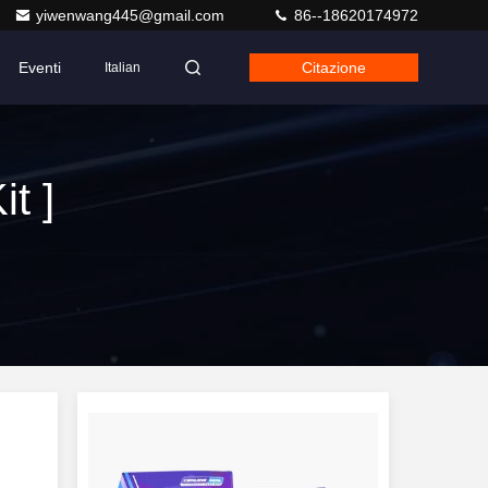
yiwenwang445@gmail.com
86--18620174972
Eventi
Citazione
Italian
t ]