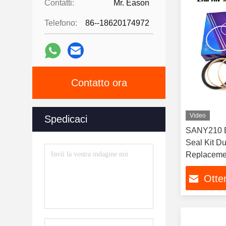
Contatti:
Mr. Eason
Telefono:
86--18620174972
Contatto ora
Video
Spedicaci
SANY210 Bu
Seal Kit Durable Excavator Repair
Replacemen
Otten