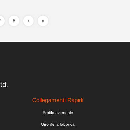
7
8
td.
Collegamenti Rapidi
Profilo aziendale
Giro della fabbrica