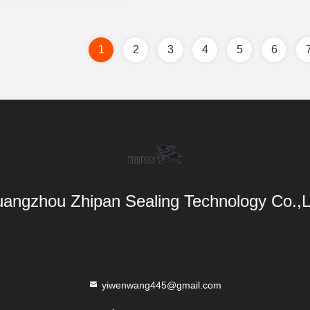
1
2
3
4
5
6
angzhou Zhipan Sealing Technology Co.,L
yiwenwang445@gmail.com