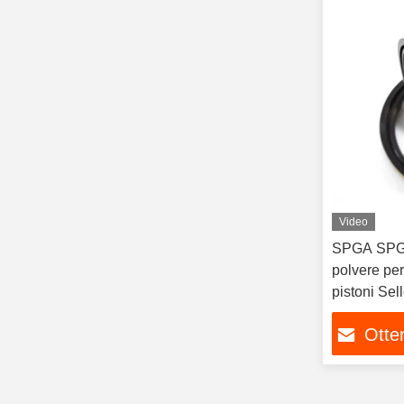
Video
SPGA SPG
polvere per
pistoni Se
SPG SPN
Otten