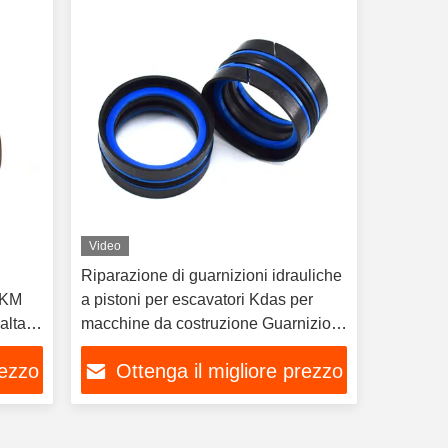
Video
Riparazione di guarnizioni idrauliche
FKM
a pistoni per escavatori Kdas per
alta
macchine da costruzione Guarnizioni
per olio 60×44
rezzo
Ottenga il migliore prezzo