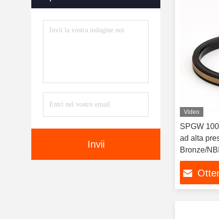
Video
SPGW 100 
ad alta pr
Invii
Bronze/NB
Otten