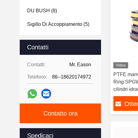
DU BUSH
(8)
Sigillo Di Accoppiamento
(5)
Spingitore Di Proiettili
(6)
Contatti
Sigillatura Dell'articolazione
Centrale
(13)
Contatti:
Mr. Eason
Video
Kit Di Sigillo Del Braccio
(10)
PTFE marr
Telefono:
86--18620174972
Ring SPGW
Kit Di Sigillo
(24)
cilindri idr
Kit Di Sigilli A Secchio
(15)
Otten
Contatto ora
Spedicaci