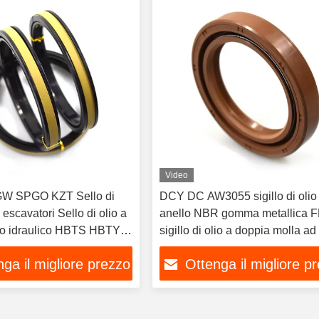
Video
W SPGO KZT Sello di
DCY DC AW3055 sigillo di olio
 escavatori Sello di olio a
anello NBR gomma metallica 
llo idraulico HBTS HBTY
sigillo di olio a doppia molla ad 
pressione
ga il migliore prezzo
Ottenga il migliore p