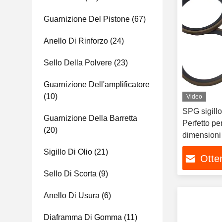
Guarnizione Del Pistone
(67)
Anello Di Rinforzo
(24)
Sello Della Polvere
(23)
Guarnizione Dell'amplificatore
(10)
Video
SPG sigillo
Guarnizione Della Barretta
Perfetto per
(20)
dimensioni
Sigillo Di Olio
(21)
Otten
Sello Di Scorta
(9)
Anello Di Usura
(6)
Diaframma Di Gomma
(11)