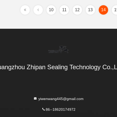
10
11
12
13
14
1
angzhou Zhipan Sealing Technology Co.,L
yiwenwang445@gmail.com
86--18620174972