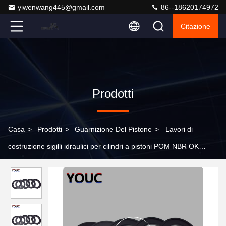
yiwenwang445@gmail.com
86--18620174972
Citazione
Prodotti
Casa
>
Prodotti
>
Guarnizione Del Pistone
>
Lavori di
costruzione sigilli idraulici per cilindri a pistoni POM NBR OK
Sigillo 75 mm