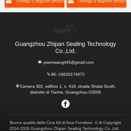
o
Ottenga il migliore prezzo
Ottenga il migliore prezzo
macchine
Guangzhou Zhipan Sealing Technology
Co.,Ltd.
yiwenwang445@gmail.com
86--18620174972
Camera 302, edificio 1, n. 418, strada Shatai South,
distretto di Tianhe, Guangzhou-C0558
Buona qualità della Cina Kit di foca Fornitore. © di Copyright
2024-2026 Guangzhou Zhipan Sealing Technology Co.,Ltd. .