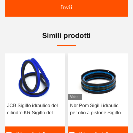
Invii
Simili prodotti
Video
Nbr Pom Sigilli idraulici
NCF Piston Seal Ring
per olio a pistone Sigillo a
POM Flat O Ring Seal
pistone compatto Kdas 60
Pump Excavator
X 44 Per la riparazione di