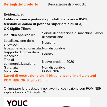
Dettagli del prodotto
Descrizione di prodotto
Evidenziare:
Fabbricazione a partire da prodotti della voce 8528
,
tensioni di carica di potenza superiore a 50 kPa
,
OK Sigillo 75mm
Servizi di riparazione di macchine, lavori
Industria applicabile:
di costruzione
Localizzazione dello
Nessuna
showroom:
Ispezione video di uscita:
Non disponibile
Rapporto di prova della
Fornito
macchina:
Tipo di
Nuovo prodotto 2020
commercializzazione:
Garanzia:
Non disponibile
Materiale:
POM+ NBR
Lavori di costruzione sigilli idraulici per cilindri a pistoni
POM NBR OK Sigillo 75 mm
Ottimizzare le prestazioni nei lavori di costruzione con POM NBR
sigillo idraulico OK Sigillo 75