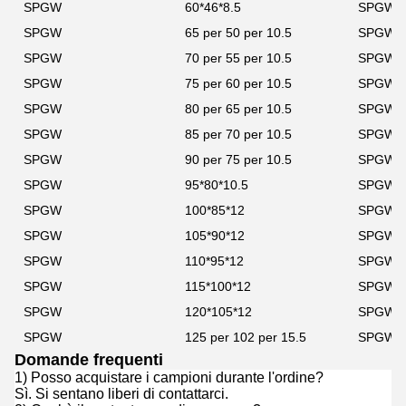
SPGW
60*46*8.5
SPGW
SPGW
65 per 50 per 10.5
SPGW
SPGW
70 per 55 per 10.5
SPGW
SPGW
75 per 60 per 10.5
SPGW
SPGW
80 per 65 per 10.5
SPGW
SPGW
85 per 70 per 10.5
SPGW
SPGW
90 per 75 per 10.5
SPGW
SPGW
95*80*10.5
SPGW
SPGW
100*85*12
SPGW
SPGW
105*90*12
SPGW
SPGW
110*95*12
SPGW
SPGW
115*100*12
SPGW
SPGW
120*105*12
SPGW
SPGW
125 per 102 per 15.5
SPGW
Domande frequenti
1) Posso acquistare i campioni durante l'ordine?
Sì. Si sentano liberi di contattarci.