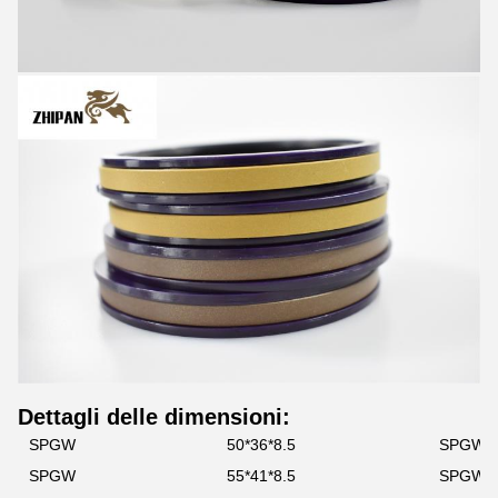
Dettagli delle dimensioni:
SPGW
50*36*8.5
SPGW
SPGW
55*41*8.5
SPGW