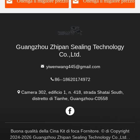
o
Ottenga il migliore prezzo
Ottenga il migliore prezzo
macchine
Guangzhou Zhipan Sealing Technology
Co.,Ltd.
yiwenwang445@gmail.com
86--18620174972
Camera 302, edificio 1, n. 418, strada Shatai South,
distretto di Tianhe, Guangzhou-C0558
Buona qualità della Cina Kit di foca Fornitore. © di Copyright
2024-2026 Guangzhou Zhipan Sealing Technology Co.,Ltd. .