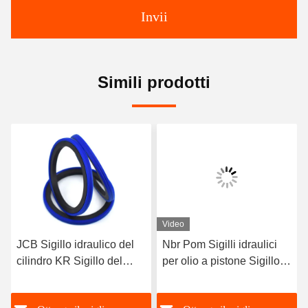
Invii
Simili prodotti
Video
JCB Sigillo idraulico del
Nbr Pom Sigilli idraulici
cilindro KR Sigillo del
per olio a pistone Sigillo a
pistone Anelli idraulici del
pistone compatto Kdas 60
pistone
X 44 Per la riparazione di