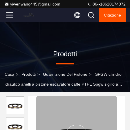
yiwenwang445@gmail.com
86--18620174972
Citazione
Prodotti
Casa
>
Prodotti
>
Guarnizione Del Pistone
>
SPGW cilindro
idraulico anelli a pistone escavatore caffè PTFE Spgw sigillo a
pistone