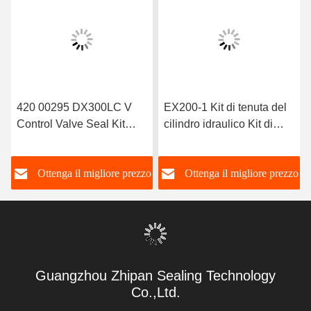
420 00295 DX300LC V
EX200-1 Kit di tenuta del
Control Valve Seal Kit
cilindro idraulico Kit di
Solar Doosan Cylinder
tenuta del regolare del
Seal Kit
binario Per escavatore
o
Ottenga il migliore prezzo
Ottenga il migliore prezzo
Hitachi
Guangzhou Zhipan Sealing Technology
Co.,Ltd.