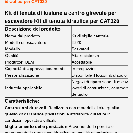
idraulico per CAT320
Kit di tenuta di fusione a centro girevole per
escavatore Kit di tenuta idraulica per CAT320
Descrizione del prodotto
Nome del prodotto
Kit di sigillo centrale
Modello di escavatore
E320
Modello
Scavatori
Qualità
Alta resistenza
Produttori OEM
Accettabile
Capacità di approvvigionamento
In magazzino
Personalizzazione
Disponibile il logo/imballaggio
Negozi di riparazione di escavato
Industria applicabile
lavori di costruzione, commercio 
dettaglio
Caratteristiche:
Costruzioni durevoli
: Realizzato con materiali di alta qualità,
questo kit garantisce prestazioni e affidabilità durature in
condizioni operative difficili.
Miglioramento delle prestazioni
Prevenendo le perdite e
mantenendo la pressione idraulica, questo kit contribuisce a